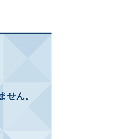
ません。
。